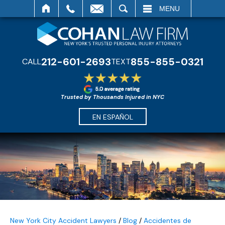
SEARCH
MENU
212-601-2693
855-855-0321
CALL
TEXT
Trusted by Thousands Injured in NYC
EN ESPAÑOL
New York City Accident Lawyers
/
Blog
/
Accidentes de