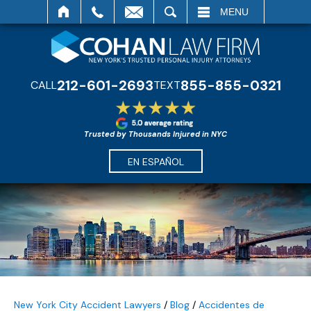
SEARCH
MENU
212-601-2693
855-855-0321
CALL
TEXT
Trusted by Thousands Injured in NYC
EN ESPAÑOL
New York City Accident Lawyers
/
Blog
/
Accidentes de