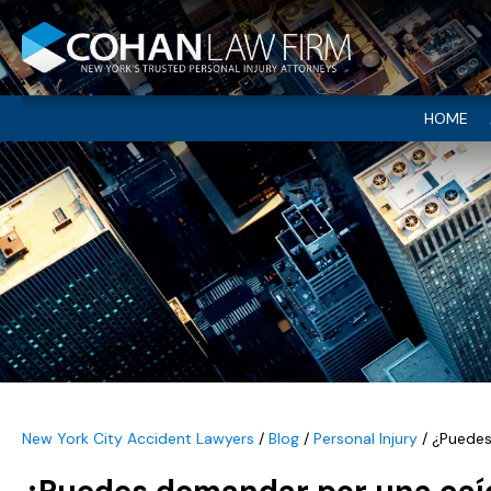
HOME
New York City Accident Lawyers
/
Blog
/
Personal Injury
/
¿Puedes