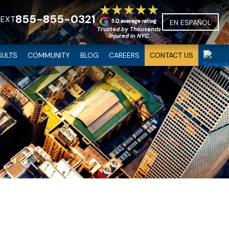
855-855-0321
TEXT
EN ESPAÑOL
Trusted by Thousands
Injured in NYC
SULTS
COMMUNITY
BLOG
CAREERS
CONTACT US