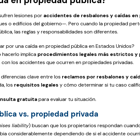
da en propiedad pública?
sufren lesiones por
accidentes de resbalones y caídas en
s o edificios del gobierno—. Pero cuando la propiedad per
lica, las reglas y responsabilidades son diferentes.
r por una caída en propiedad pública en Estados Unidos?
o hacerlo implica
procedimientos legales más estrictos y 
 con los accidentes que ocurren en propiedades privadas.
 diferencias clave entre los
reclamos por resbalones y caí
a, los
requisitos legales
y cómo determinar si tu caso califi
nsulta gratuita
para evaluar tu situación.
blica vs. propiedad privada
ises liability
) buscan que los propietarios respondan cuand
mbia considerablemente dependiendo de si el accidente ocurr