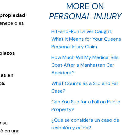
MORE ON
PERSONAL INJURY
 propiedad
tenece o es
Hit-and-Run Driver Caught:
What it Means for Your Queens
Personal Injury Claim
plazos
How Much Will My Medical Bills
Cost After a Manhattan Car
Accident?
das en
ca.
What Counts as a Slip and Fall
Case?
Can You Sue for a Fall on Public
Property?
¿Qué se considera un caso de
o su
resbalón y caída?
ió en una