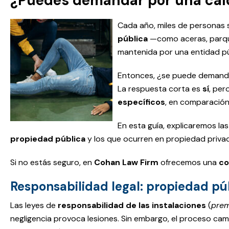
¿Puedes demandar por una caí
Cada año, miles de personas 
pública
—como aceras, parque
mantenida por una entidad púb
Entonces, ¿se puede demanda
La respuesta corta es
sí
, per
específicos
, en comparación
En esta guía, explicaremos las
propiedad pública
y los que ocurren en propiedad privad
Si no estás seguro, en
Cohan Law Firm
ofrecemos una
co
Responsabilidad legal: propiedad pú
Las leyes de
responsabilidad de las instalaciones
(
prem
negligencia provoca lesiones. Sin embargo, el proceso ca