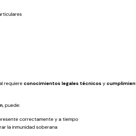
rticulares
al requiere
conocimientos legales técnicos
y
cumplimient
m
, puede:
 presente correctamente y a tiempo
erar la inmunidad soberana