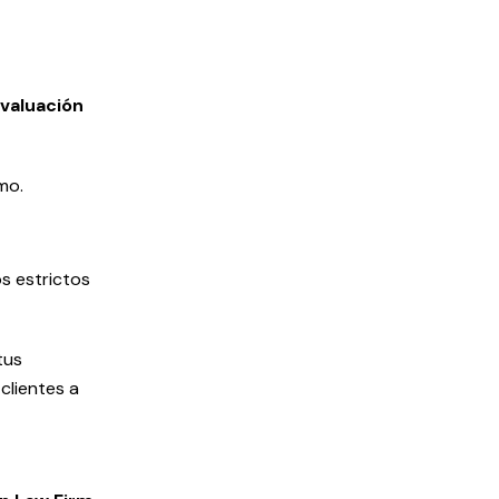
valuación
mo.
s estrictos
tus
clientes a