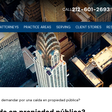
212-601-2693
CALL
ATTORNEYS
PRACTICE AREAS
SERVING
CLIENT STORIES
RE
 demandar por una caída en propiedad pública?