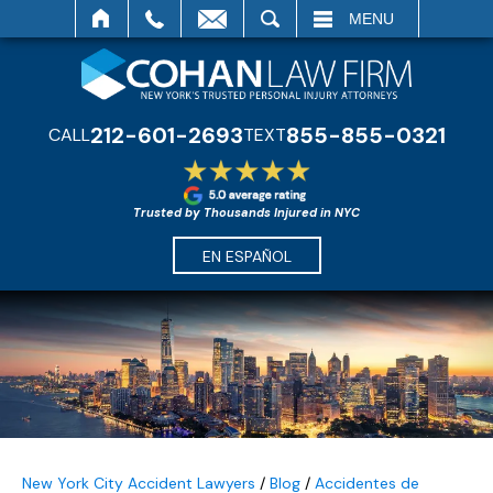
SEARCH
MENU
212-601-2693
855-855-0321
CALL
TEXT
Trusted by Thousands Injured in NYC
EN ESPAÑOL
New York City Accident Lawyers
/
Blog
/
Accidentes de